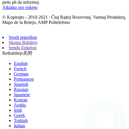
petis pli da informoj.
Alklaku por enketo
© Kopirajto - 2010-2021 : Ĉiuj Rajtoj Rezervitaj. Varmaj Produktoj,
Mapo de la Retejo, AMP Poŝtelefono
Sendi retpoŝton
Skajpa Babilejo
Sendu Enketon
Retbabilejo
关闭
English
French
German
Portuguese
Spanish
Russian
Japanese
Korean
Arabic
Irish
Greek
Turkish
Italian