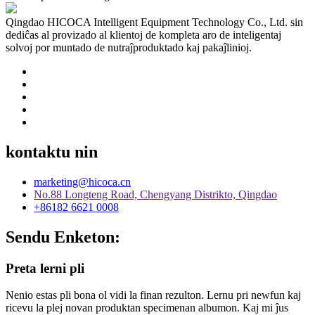
Qingdao HICOCA Intelligent Equipment Technology Co., Ltd. sin
dediĉas al provizado al klientoj de kompleta aro de inteligentaj
solvoj por muntado de nutraĵproduktado kaj pakaĵlinioj.
kontaktu nin
marketing@hicoca.cn
No.88 Longteng Road, Chengyang Distrikto, Qingdao
+86182 6621 0008
Sendu Enketon:
Preta lerni pli
Nenio estas pli bona ol vidi la finan rezulton. Lernu pri newfun kaj
ricevu la plej novan produktan specimenan albumon. Kaj mi ĵus