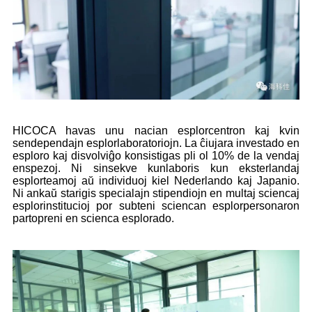
HICOCA havas unu nacian esplorcentron kaj kvin
sendependajn esplorlaboratoriojn. La ĉiujara investado en
esploro kaj disvolviĝo konsistigas pli ol 10% de la vendaj
enspezoj. Ni sinsekve kunlaboris kun eksterlandaj
esplorteamoj aŭ individuoj kiel Nederlando kaj Japanio.
Ni ankaŭ starigis specialajn stipendiojn en multaj sciencaj
esplorinstitucioj por subteni sciencan esplorpersonaron
partopreni en scienca esplorado.