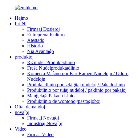
Hejmo
Pri Ni
Firmaaj Dosieroj
Entreprena Kulturo
Atestado
Historio
Nia Avantaĝo
produktoj
Riznudel-Produktadlinio
Freŝa Nudelproduktadlinio
Komerca Maŝino por Fari Ramen-Nudelojn / Udon-
Nudelojn
Produktadlinio por sekigitaj nudeloj / Pakado-linio
Produktlinio por tujaj nudeloj / paklinio por pakaĵoj
Manĝetaĵa Pakada Linio
Produktlinio de wontonoj/pastogloboj
Oftaj demandoj
novaĵoj
Firmaaj Novaĵoj
Industriaj Novaĵoj
Video
Firmaa Video