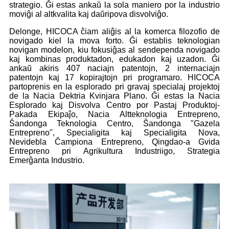
strategio. Ĝi estas ankaŭ la sola maniero por la industrio
moviĝi al altkvalita kaj daŭripova disvolviĝo.
Delonge, HICOCA ĉiam aliĝis al la komerca filozofio de
novigado kiel la mova forto. Ĝi establis teknologian
novigan modelon, kiu fokusiĝas al sendependa novigado
kaj kombinas produktadon, edukadon kaj uzadon. Ĝi
ankaŭ akiris 407 naciajn patentojn, 2 internaciajn
patentojn kaj 17 kopirajtojn pri programaro. HICOCA
partoprenis en la esplorado pri gravaj specialaj projektoj
de la Nacia Dektria Kvinjara Plano. Ĝi estas la Nacia
Esplorado kaj Disvolva Centro por Pastaj Produktoj-
Pakada Ekipaĵo, Nacia Altteknologia Entrepreno,
Ŝandonga Teknologia Centro, Ŝandonga "Gazela
Entrepreno", Specialigita kaj Specialigita Nova,
Nevidebla Ĉampiona Entrepreno, Qingdao-a Gvida
Entrepreno pri Agrikultura Industriigo, Strategia
Emerĝanta Industrio.