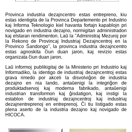
Provinca industria dezajncentro estas entrepreno, kiu
estas identigita de la Provinca Departemento pri Industrio
kaj Informa Teknologio kiel havanta fortajn kapablojn pri
novigado en industria dezajno, normigitan administradon
kaj elstaran rendimenton. Laŭ la "Administraj Mezuroj por
la Rekono de Provincaj Industriaj Dezajncentroj en la
Provinco Ŝandongo", la provinca industria dezajncentro
estas agnoskita ĉiun duan jaron, kaj revizio estas
organizata ĉiun duan jaron.
Laŭ informoj publikigitaj de la Ministerio pri Industrio kaj
Informadiko, la identigo de industriaj dezajncentroj estas
grava rimedo por akceli la disvolviĝon de industria
dezajno en nia lando, antaŭenigi la integriĝon de
produktadservoj kaj moderna fabrikado, antaŭenigi
industrian transformon kaj ĝisdatigon, kaj instigi la
establon de industriaj dezajncentroj kaj industriaj
dezajnentreprenoj en entreprenoj. Ĉi tiu listigado estas
plena aserto de la industria dezajno kaj novigado de
HICOCA.